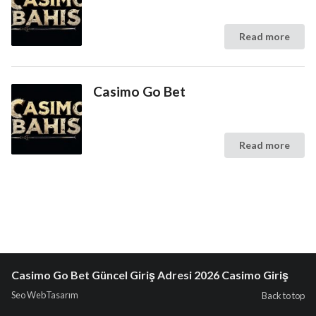
Read more
Casimo Go Bet
Read more
Casimo Go Bet Güncel Giriş Adresi 2026 Casimo Giriş
Seo WebTasarım
Back to top