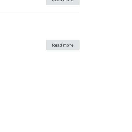
Read more