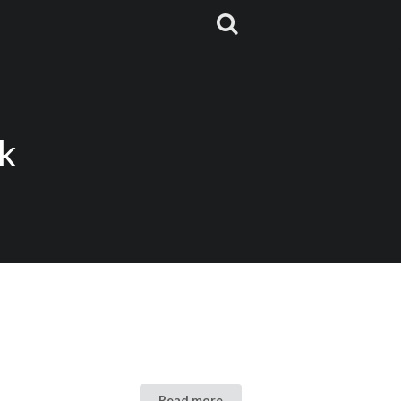
k
Read more