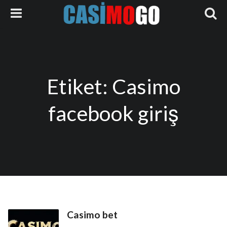
Etiket:
Casimo
facebook giriş
Casimo bet