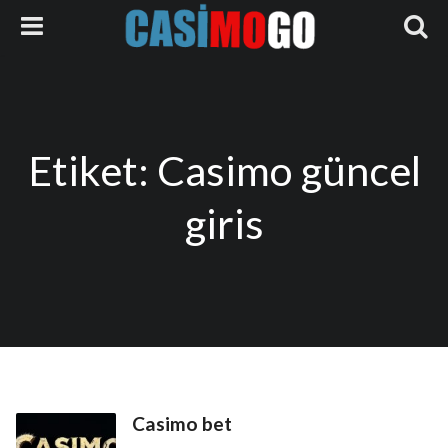
Etiket:
Casimo güncel
giris
Casimo bet