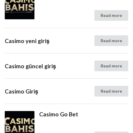
Read more
Casimo yeni giriş
Read more
Casimo güncel giriş
Read more
Casimo Giriş
Read more
Casimo Go Bet