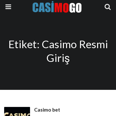
Etiket:
Casimo Resmi
Giriş
Casimo bet